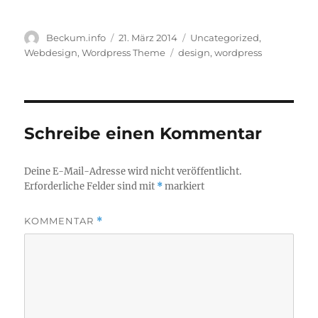
Autor
Veröffentlicht
Kategorien
Beckum.info
21. März 2014
Uncategorized
,
am
Schlagwörter
Webdesign
,
Wordpress Theme
design
,
wordpress
Schreibe einen Kommentar
Deine E-Mail-Adresse wird nicht veröffentlicht.
Erforderliche Felder sind mit
*
markiert
KOMMENTAR
*