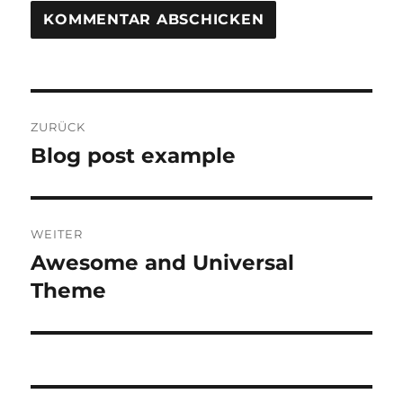
Beitragsnavigation
ZURÜCK
Blog post example
Vorheriger
Beitrag:
WEITER
Awesome and Universal
Nächster
Beitrag:
Theme