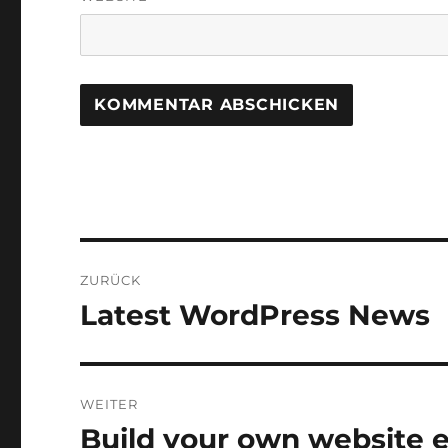
Beitragsnavigation
ZURÜCK
Latest WordPress News
Vorheriger
Beitrag:
WEITER
Build your own website e
Nächster