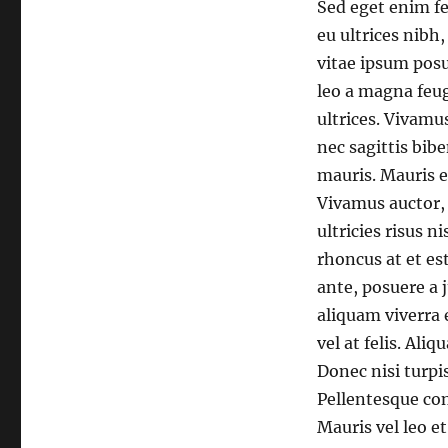
Sed eget enim fe
eu ultrices nibh,
vitae ipsum posu
leo a magna feug
ultrices. Vivamus
nec sagittis bibe
mauris. Mauris e
Vivamus auctor, 
ultricies risus 
rhoncus at et est
ante, posuere a j
aliquam viverra e
vel at felis. Al
Donec nisi turpis
Pellentesque con
Mauris vel leo e