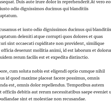
quat. Duis aute irure dolor in reprehenderit.At vero eo
iusto odio dignissimos ducimus qui blanditiis
luptatum.
ccusamus et iusto odio dignissimos ducimus qui blanditii
ptatum deleniti atque corrupti quos dolores et quas
uri sint occaecati cupiditate non provident, similique
i officia deserunt mollitia animi, id est laborum et dolor
uidem rerum facilis est et expedita distinctio.
re, cum soluta nobis est eligendi optio cumque nihil
us id quod maxime placeat facere possimus, omnis
nda est, omnis dolor repellendus. Temporibus autem
 officiis debitis aut rerum necessitatibus saepe eveniet 
pudiandae sint et molestiae non recusandae.