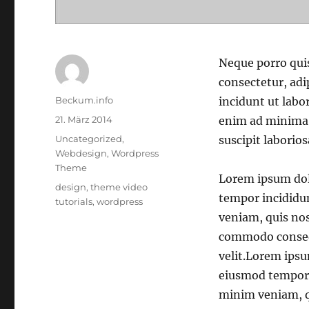
Neque porro qui
consectetur, ad
Autor
Beckum.info
incidunt ut lab
Veröffentlicht
21. März 2014
enim ad minima 
am
Kategorien
Uncategorized
,
suscipit laborio
Webdesign
,
Wordpress
Theme
Lorem ipsum dolo
Schlagwörter
design
,
theme video
tempor incididu
tutorials
,
wordpress
veniam, quis nos
commodo consequa
velit.Lorem ipsu
eiusmod tempor i
minim veniam, qu