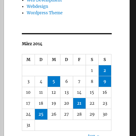
Web Development
Webdesign
Wordpress Theme
März 2014
M
D
M
D
F
S
S
1
2
3
4
5
6
7
8
9
10
11
12
13
14
15
16
17
18
19
20
21
22
23
24
25
26
27
28
29
30
31