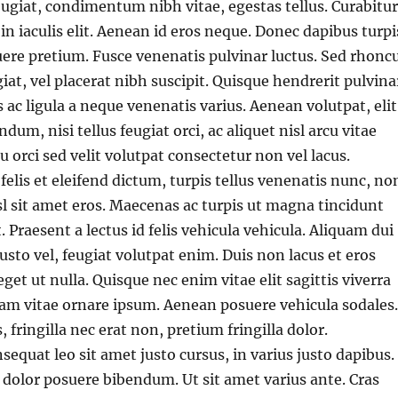
ugiat, condimentum nibh vitae, egestas tellus. Curabitur
 in iaculis elit. Aenean id eros neque. Donec dapibus turpi
ere pretium. Fusce venenatis pulvinar luctus. Sed rhonc
iat, vel placerat nibh suscipit. Quisque hendrerit pulvina
 ac ligula a neque venenatis varius. Aenean volutpat, elit
ndum, nisi tellus feugiat orci, ac aliquet nisl arcu vitae
u orci sed velit volutpat consectetur non vel lacus.
felis et eleifend dictum, turpis tellus venenatis nunc, no
nisl sit amet eros. Maecenas ac turpis ut magna tincidunt
. Praesent a lectus id felis vehicula vehicula. Aliquam dui
usto vel, feugiat volutpat enim. Duis non lacus et eros
get ut nulla. Quisque nec enim vitae elit sagittis viverra
iquam vitae ornare ipsum. Aenean posuere vehicula sodales.
, fringilla nec erat non, pretium fringilla dolor.
sequat leo sit amet justo cursus, in varius justo dapibus.
t dolor posuere bibendum. Ut sit amet varius ante. Cras