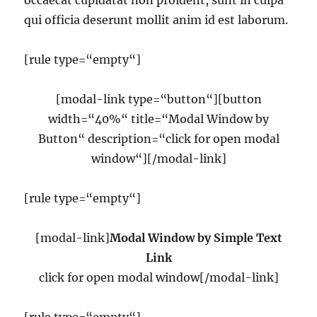
occaecat cupidatat non proident, sunt in culpa
qui officia deserunt mollit anim id est laborum.
[rule type=“empty“]
[modal-link type=“button“][button
width=“40%“ title=“Modal Window by
Button“ description=“click for open modal
window“][/modal-link]
[rule type=“empty“]
[modal-link]
Modal Window by Simple Text
Link
click for open modal window[/modal-link]